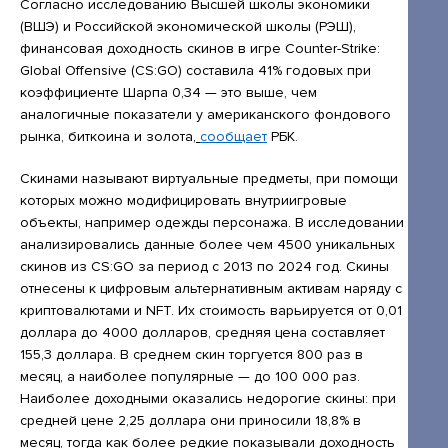
Открытые лекции
Согласно исследованию Высшей школы экономики
(ВШЭ) и Российской экономической школы (РЭШ),
IPQuorum.Музыка
финансовая доходность скинов в игре Counter-Strike:
Global Offensive (CS:GO) составила 41% годовых при
коэффициенте Шарпа 0,34 — это выше, чем
аналогичные показатели у американского фондового
Пользовательское соглашение
рынка, биткоина и золота,
сообщает
РБК.
Сведения об образовательной организации
Скинами называют виртуальные предметы, при помощи
Договор-оферта
которых можно модифицировать внутриигровые
объекты, например одежды персонажа. В исследовании
Согласие на обработку персональных
анализировались данные более чем 4500 уникальных
данных для регистрации на сайте
скинов из CS:GO за период с 2013 по 2024 год. Скины
отнесены к цифровым альтернативным активам наряду с
Согласие на обработку персональных
криптовалютами и NFT. Их стоимость варьируется от 0,01
данных (Cookie)
доллара до 4000 долларов, средняя цена составляет
155,3 доллара. В среднем скин торгуется 800 раз в
Политика обработки персональных данных
месяц, а наиболее популярные — до 100 000 раз.
Положение об антикоррупционной
Наиболее доходными оказались недорогие скины: при
средней цене 2,25 доллара они приносили 18,8% в
политике
месяц, тогда как более редкие показывали доходность