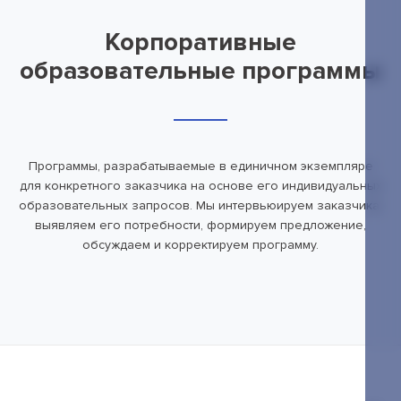
Открытые лекции
IPQuorum.Музыка
Корпоративные
образовательные программы
Пользовательское соглашение
Сведения об образовательной организации
Программы, разрабатываемые в единичном экземпляре
Договор-оферта
для конкретного заказчика на основе его индивидуальных
образовательных запросов. Мы интервьюируем заказчика,
Согласие на обработку персональных
выявляем его потребности, формируем предложение,
данных для регистрации на сайте
обсуждаем и корректируем программу.
Согласие на обработку персональных
данных (Cookie)
Политика обработки персональных данных
Положение об антикоррупционной
политике