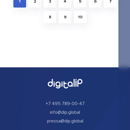
1
2
3
4
5
6
7
8
9
10
+7 495 789-00-47
info@dip.global
pressa@dip.global