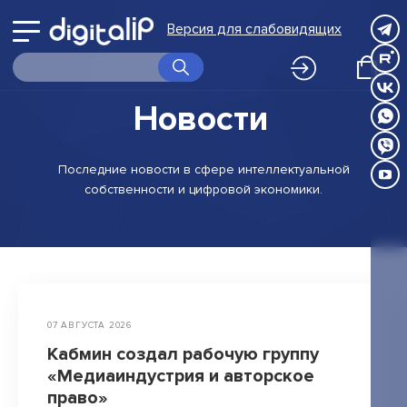
Войти
выбору
Версия для слабовидящих
Принимаю
Принимаю
в
программ
О Digital IP
Правила
Правила
Принимаю
обработки
обработки
личный
Правила
Программы
Новости
персональных
персональных
обработки
данных
данных
персональных
кабинет
Корпоративное обучение
данных
Вернуться
Последние
новости
в сфере
интеллектуальной
Экспертиза
собственности
и цифровой
экономики.
НИР
к
FAQ
выбору
Календарь
программ
Новости
07 АВГУСТА 2026
Контакты
Кабмин создал рабочую группу
«Медиаиндустрия и авторское
Клуб
право»