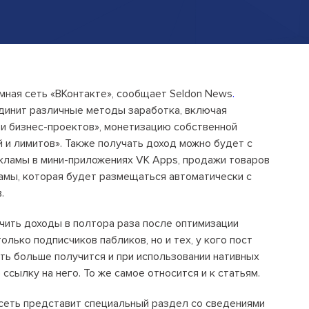
Открытые лекции
IPQuorum.Музыка
Пользовательское соглашение
мная сеть «ВКонтакте», сообщает Seldon News
.
динит различные методы заработка, включая
Сведения об образовательной
 и бизнес-проектов», монетизацию собственной
организации
й и лимитов». Также получать доход можно будет с
кламы в мини-приложениях VK Apps, продажи товаров
Договор-оферта
амы, которая будет размещаться автоматически с
Согласие на обработку персональных
.
данных для регистрации на сайте
ить доходы в полтора раза после оптимизации
Согласие на обработку персональных
олько подписчиков пабликов, но и тех, у кого пост
данных (Cookie)
ть больше получится и при использовании нативных
Политика обработки персональных
 ссылку на него. То же самое относится и к статьям.
данных
сеть представит специальный раздел со сведениями