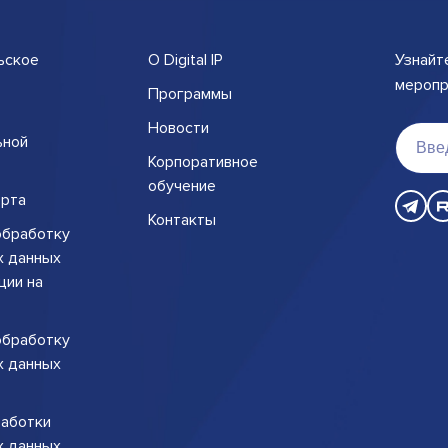
ьское
О Digital IP
Узнайт
меропри
Программы
Новости
ьной
Корпоративное
обучение
рта
Контакты
обработку
х данных
ции на
обработку
х данных
работки
х данных