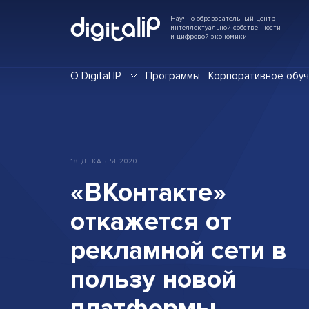
Научно-образовательный центр
интеллектуальной собственности
и цифровой экономики
О Digital IP
Программы
Корпоративное обу
18
ДЕКАБРЯ
2020
«ВКонтакте»
откажется
от
рекламной
сети
в
пользу
новой
платформы