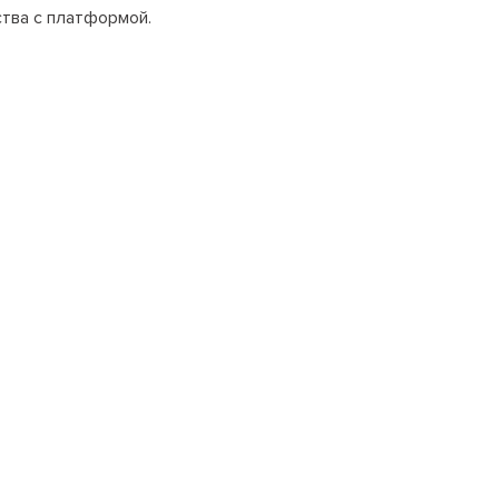
Положение об антикоррупционной
ства с платформой.
политике
+7 495 789-00-47