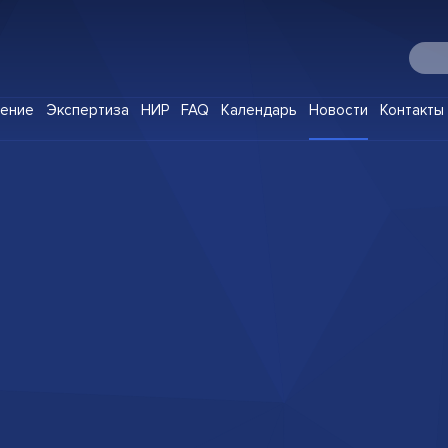
О Digital IP
чение
Экспертиза
НИР
FAQ
Календарь
Новости
Контакты
Программы
Корпоративное обучение
Экспертиза
НИР
FAQ
Календарь
Новости
Контакты
Клуб