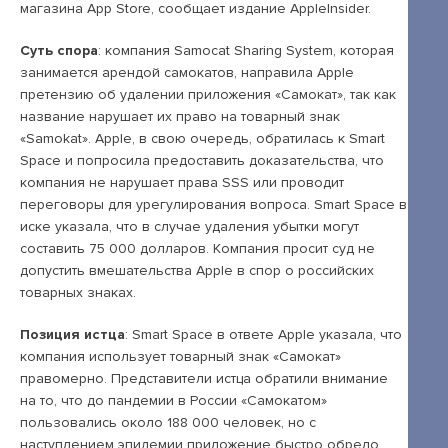
Открытые лекции
магазина Аpp Store, сообщает издание AppleInsider.
IPQuorum.Музыка
Суть спора
: компания Samocat Sharing System, которая
занимается арендой самокатов, направила Apple
претензию об удалении приложения «Самокат», так как
название нарушает их право на товарный знак
Пользовательское соглашение
«Samokat». Apple, в свою очередь, обратилась к Smart
Space и попросила предоставить доказательства, что
Сведения об образовательной организации
компания не нарушает права SSS или проводит
Договор-оферта
переговоры для урегулирования вопроса. Smart Space в
иске указала, что в случае удаления убытки могут
Согласие на обработку персональных
составить 75 000 долларов. Компания просит суд не
данных для регистрации на сайте
допустить вмешательства Apple в спор о российских
товарных знаках.
Согласие на обработку персональных
данных (Cookie)
Позиция истца
: Smart Space в ответе Apple указала, что
компания использует товарный знак «Самокат»
Политика обработки персональных данных
правомерно. Представители истца обратили внимание
Положение об антикоррупционной
на то, что до пандемии в России «Самокатом»
пользовались около 188 000 человек, но с
политике
наступлением эпидемии приложение быстро обрело