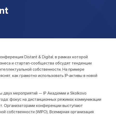
Открытые лекции
nt
IPQuorum.Музыка
Пользовательское соглашение
Сведения об образовательной
организации
ференция Distant & Digital, в рамках которой
Договор-оферта
знеса и стартап-сообщества обсудят тенденции
нтеллектуальной собственности. На примере
Согласие на обработку персональных
ъяснят, как грамотно использовать IP-активы в новой
данных для регистрации на сайте
Согласие на обработку персональных
данных (Cookie)
ты двух мероприятий — IP Академии и Skolkovo
года: фокус на дистанционных режимах коммуникации
Политика обработки персональных
ют. Организаторами конференции выступают
данных
ной собственности (WIPO), Всемирная организация