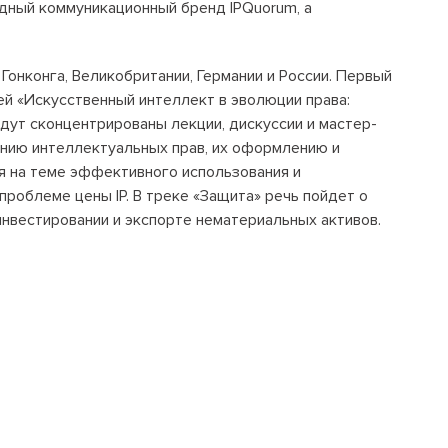
дный коммуникационный бренд IPQuorum, а
Положение об антикоррупционной
политике
Гонконга, Великобритании, Германии и России. Первый
й «Искусственный интеллект в эволюции права:
+7 495 789-00-47
дут сконцентрированы лекции, дискуссии и мастер-
ению интеллектуальных прав, их оформлению и
я на теме эффективного использования и
проблеме цены IP. В треке «Защита» речь пойдет о
 инвестировании и экспорте нематериальных активов.