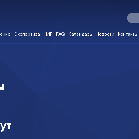
О Digital IP
чение
Экспертиза
НИР
FAQ
Календарь
Новости
Контакты
Программы
Корпоративное обучение
Экспертиза
НИР
ы
FAQ
Календарь
Новости
Контакты
ут
Клуб