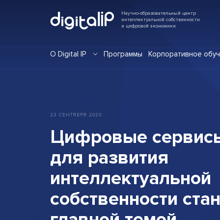
Научно-образовательный центр
интеллектуальной собственности
и цифровой экономики
О Digital IP
Программы
Корпоративное обу
23
СЕНТЯБРЯ
2020
Цифровые
сервис
для
развития
интеллектуальной
собственности
стан
главной
темой