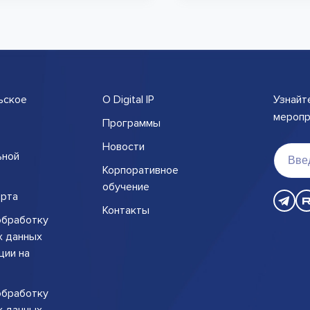
ьское
О Digital IP
Узнайт
меропри
Программы
Новости
ьной
Корпоративное
обучение
рта
Контакты
обработку
х данных
ции на
обработку