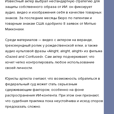
Открытые лекции
Известный актер выбрал нестандартную стратегию для
защиты собственного образа от ИИ: он фиксирует
IPQuorum.Музыка
аудио, видео и изображения себя в качестве товарных
знаков. За последние месяцы Бюро по патентам и
товарным знакам США одобрило 8 заявок от Мэттью
Макконахи.
Пользовательское соглашение
Среди материалов — видео с актером на веранде,
Сведения об образовательной организации
трехсекундный ролик у рождественской елки, а также
Договор-оферта
аудио культовой фразы «Alright, alright, alright» из фильма
«Dazed and Confused». Сам актер подчеркивает, что
Согласие на обработку персональных
хочет четко контролировать любое использование
данных для регистрации на сайте
своей личности.
Согласие на обработку персональных
Юристы артиста считают, что возможность обратиться в
данных (Cookie)
федеральный суд может стать серьезным
сдерживающим фактором, особенно на фоне
Политика обработки персональных данных
распространения ИИ-контента. При этом они признают,
что судебная практика пока неустойчива и исход споров
Положение об антикоррупционной
предсказать сложно.
политике