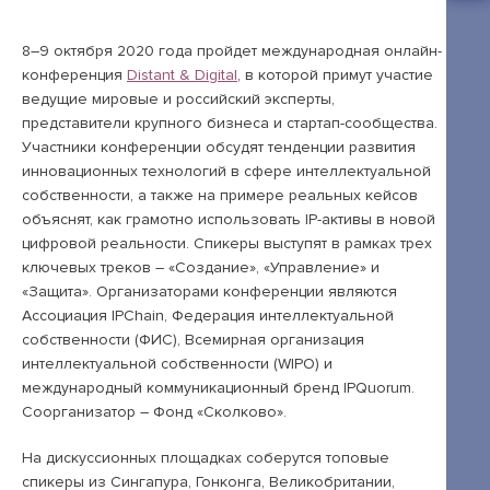
Открытые лекции
IPQuorum.Музыка
8–9 октября 2020 года пройдет международная онлайн-
конференция
Distant & Digital
, в которой примут участие
ведущие мировые и российский эксперты,
представители крупного бизнеса и стартап-сообщества.
Пользовательское соглашение
Участники конференции обсудят тенденции развития
инновационных технологий в сфере интеллектуальной
Сведения об образовательной организации
собственности, а также на примере реальных кейсов
Договор-оферта
объяснят, как грамотно использовать IP-активы в новой
цифровой реальности. Спикеры выступят в рамках трех
Согласие на обработку персональных
ключевых треков – «Создание», «Управление» и
данных для регистрации на сайте
«Защита». Организаторами конференции являются
Ассоциация IPChain, Федерация интеллектуальной
Согласие на обработку персональных
собственности (ФИС), Всемирная организация
данных (Cookie)
интеллектуальной собственности (WIPO) и
международный коммуникационный бренд IPQuorum.
Политика обработки персональных данных
Соорганизатор – Фонд «Сколково».
Положение об антикоррупционной
На дискуссионных площадках соберутся топовые
политике
спикеры из Сингапура, Гонконга, Великобритании,