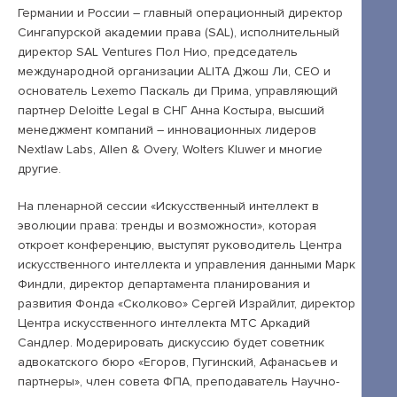
Германии и России – главный операционный директор
Сингапурской академии права (SAL), исполнительный
+7 495 789-00-47
директор SAL Ventures Пол Нио, председатель
международной организации ALITA Джош Ли, CEO и
основатель Lexemo Паскаль ди Прима, управляющий
партнер Deloitte Legal в СНГ Анна Костыра, высший
менеджмент компаний – инновационных лидеров
Nextlaw Labs, Allen & Overy, Wolters Kluwer и многие
другие.
На пленарной сессии «Искусственный интеллект в
эволюции права: тренды и возможности», которая
откроет конференцию, выступят руководитель Центра
искусственного интеллекта и управления данными Марк
Финдли, директор департамента планирования и
развития Фонда «Сколково» Сергей Израйлит, директор
Центра искусственного интеллекта МТС Аркадий
Сандлер. Модерировать дискуссию будет советник
адвокатского бюро «Егоров, Пугинский, Афанасьев и
партнеры», член совета ФПА, преподаватель Научно-