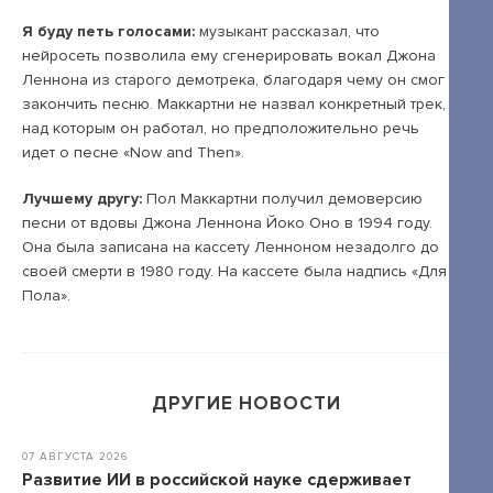
Открытые лекции
Я буду петь голосами:
музыкант рассказал, что
IPQuorum.Музыка
нейросеть позволила ему сгенерировать вокал Джона
Леннона из старого демотрека, благодаря чему он смог
закончить песню. Маккартни не назвал конкретный трек,
над которым он работал, но предположительно речь
Пользовательское соглашение
идет о песне «Now and Then».
Сведения об образовательной организации
Лучшему другу:
Пол Маккартни получил демоверсию
Договор-оферта
песни от вдовы Джона Леннона Йоко Оно в 1994 году.
Она была записана на кассету Ленноном незадолго до
Согласие на обработку персональных
своей смерти в 1980 году. На кассете была надпись «Для
данных для регистрации на сайте
Пола».
Согласие на обработку персональных
данных (Cookie)
Политика обработки персональных данных
ДРУГИЕ НОВОСТИ
Положение об антикоррупционной
07 АВГУСТА 2026
политике
Развитие ИИ в российской науке сдерживает