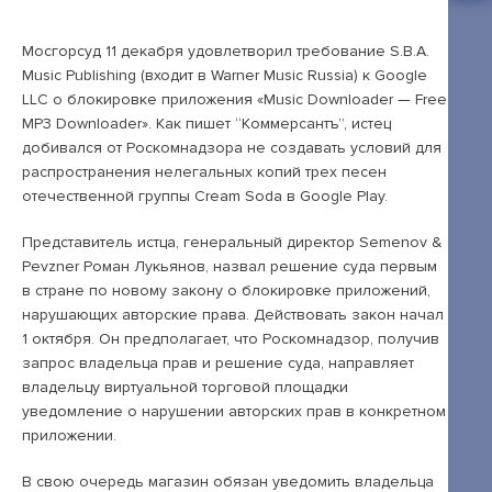
Открытые лекции
IPQuorum.Музыка
Мосгорсуд 11 декабря удовлетворил требование S.B.A.
Music Publishing (входит в Warner Music Russia) к Google
LLC о блокировке приложения «Music Downloader — Free
MP3 Downloader». Как пишет “Коммерсантъ”, истец
Пользовательское соглашение
добивался от Роскомнадзора не создавать условий для
распространения нелегальных копий трех песен
Сведения об образовательной организации
отечественной группы Cream Soda в Google Play.
Договор-оферта
Представитель истца, генеральный директор Semenov &
Согласие на обработку персональных
Pevzner Роман Лукьянов, назвал решение суда первым
данных для регистрации на сайте
в стране по новому закону о блокировке приложений,
нарушающих авторские права. Действовать закон начал
Согласие на обработку персональных
1 октября. Он предполагает, что Роскомнадзор, получив
данных (Cookie)
запрос владельца прав и решение суда, направляет
владельцу виртуальной торговой площадки
Политика обработки персональных данных
уведомление о нарушении авторских прав в конкретном
приложении.
Положение об антикоррупционной
политике
В свою очередь магазин обязан уведомить владельца