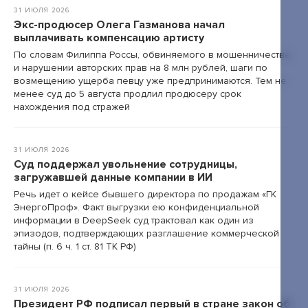
31 ИЮЛЯ 2026
Экс-продюсер Олега Газманова начал
выплачивать компенсацию артисту
По словам Филиппа Россы, обвиняемого в мошенничестве
и нарушении авторских прав на 8 млн рублей, шаги по
возмещению ущерба певцу уже предпринимаются. Тем не
менее суд до 5 августа продлил продюсеру срок
нахождения под стражей
31 ИЮЛЯ 2026
Суд поддержал увольнение сотрудницы,
загружавшей данные компании в ИИ
Речь идет о кейсе бывшего директора по продажам «ГК
ЭнергоПроф». Факт выгрузки ею конфиденциальной
информации в DeepSeek суд трактовал как один из
эпизодов, подтверждающих разглашение коммерческой
тайны (п. 6 ч. 1 ст. 81 ТК РФ)
31 ИЮЛЯ 2026
Президент РФ подписал первый в стране закон об