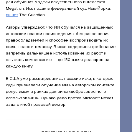
Открытые лекции
для обучения модели искусственного интеллекта
Megatron. Иск подан в федеральный суд Нью-Йорка,
IPQuorum.Музыка
пишет
The Guardian.
Авторы утверждают, что ИИ обучался на защищенных
авторским правом произведениях без разрешения
Пользовательское соглашение
правообладателей и способен воспроизводить их
стиль, голос и тематику. В иске содержится требование
Сведения об образовательной организации
запретить дальнейшее использование их работ и
Договор-оферта
взыскать компенсацию — до 150 тысяч долларов за
каждую книгу.
Согласие на обработку персональных
данных для регистрации на сайте
В США уже рассматривались похожие иски, в которых
суды признавали обучение ИИ на авторском контенте
Согласие на обработку персональных
допустимым в рамках доктрины «добросовестного
данных (Cookie)
использования». Однако дело против Microsoft может
задать иной правовой вектор.
Политика обработки персональных данных
Положение об антикоррупционной
политике