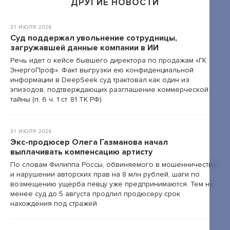
ДРУГИЕ НОВОСТИ
+7 495 789-00-47
31 ИЮЛЯ 2026
Суд поддержал увольнение сотрудницы,
загружавшей данные компании в ИИ
Речь идет о кейсе бывшего директора по продажам «ГК
ЭнергоПроф». Факт выгрузки ею конфиденциальной
информации в DeepSeek суд трактовал как один из
эпизодов, подтверждающих разглашение коммерческой
тайны (п. 6 ч. 1 ст. 81 ТК РФ)
31 ИЮЛЯ 2026
Экс-продюсер Олега Газманова начал
выплачивать компенсацию артисту
По словам Филиппа Россы, обвиняемого в мошенничестве
и нарушении авторских прав на 8 млн рублей, шаги по
возмещению ущерба певцу уже предпринимаются. Тем не
менее суд до 5 августа продлил продюсеру срок
нахождения под стражей