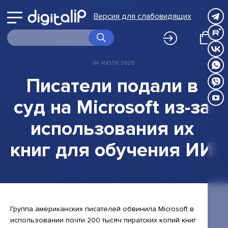
Войти
выбору
Версия для слабовидящих
Принимаю
Принимаю
в
программ
О Digital IP
Правила
Правила
Принимаю
обработки
обработки
личный
Правила
Программы
персональных
персональных
04
ИЮЛЯ
2025
обработки
данных
данных
персональных
кабинет
Корпоративное обучение
Писатели
подали
в
данных
Вернуться
Экспертиза
суд
на
Microsoft
из-за
НИР
к
использования
их
FAQ
выбору
книг
для
обучения
ИИ
Календарь
программ
Новости
Контакты
Группа американских писателей обвинила Microsoft в
Клуб
использовании почти 200 тысяч пиратских копий книг