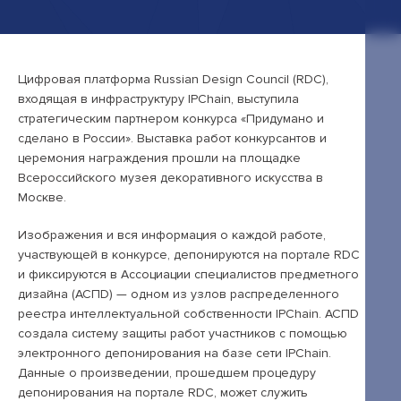
Открытые лекции
IPQuorum.Музыка
Цифровая платформа Russian Design Council (RDC),
входящая в инфраструктуру IPChain, выступила
Пользовательское соглашение
стратегическим партнером конкурса «Придумано и
сделано в России». Выставка работ конкурсантов и
Сведения об образовательной организации
церемония награждения прошли на площадке
Всероссийского музея декоративного искусства в
Договор-оферта
Москве.
Согласие на обработку персональных
данных для регистрации на сайте
Изображения и вся информация о каждой работе,
участвующей в конкурсе, депонируются на портале RDC
Согласие на обработку персональных
и фиксируются в Ассоциации специалистов предметного
данных (Cookie)
дизайна (АСПD) — одном из узлов распределенного
реестра интеллектуальной собственности IPChain. АСПD
Политика обработки персональных данных
создала систему защиты работ участников с помощью
электронного депонирования на базе сети IPChain.
Положение об антикоррупционной
Данные о произведении, прошедшем процедуру
политике
депонирования на портале RDC, может служить