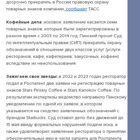
Открытые лекции
досрочно прекратить в России правовую охрану
товарных знаков компании,
сообщает
ТАСС.
IPQuorum.Музыка
Кофейные дела
: исковое заявление касается семи
товарных знаков, которые были зарегистрированы в
разное время с 2003 по 2014 год. Пинский просит Суд
Пользовательское соглашение
по интеллектуальным правам (СИП) прекратить охрану
обозначений в отношении двух классов услуг (услуги
Сведения об образовательной организации
ресторанов, кафе, кафетериев, закусочных, кофеен)
Договор-оферта
вследствие их неиспользования.
Согласие на обработку персональных
Зажигаем свои звезды:
в 2022 и 2023 годах ресторатор
данных для регистрации на сайте
подал в Роспатент две заявки на регистрацию товарных
знаков Stars Pinskiy Coffee и Stars Kanokov Coffee. По
Согласие на обработку персональных
результатам экспертизы ведомство направило Пинскому
данных (Cookie)
уведомление по одной из заявок, в котором
указывается на сходство заявленных обозначений с
Политика обработки персональных данных
брендом Starbucks. Суд оставил дело без движения до
Положение об антикоррупционной
15 мая ввиду формальных нарушений подачи иска, а
также удовлетворил заявление ресторатора о принятии
политике
обеспечительных мер в части запрета для Роспатента