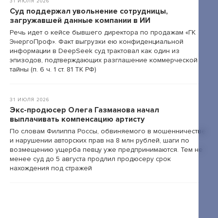
31 ИЮЛЯ 2026
Суд поддержал увольнение сотрудницы,
загружавшей данные компании в ИИ
Речь идет о кейсе бывшего директора по продажам «ГК
ЭнергоПроф». Факт выгрузки ею конфиденциальной
информации в DeepSeek суд трактовал как один из
эпизодов, подтверждающих разглашение коммерческой
тайны (п. 6 ч. 1 ст. 81 ТК РФ)
31 ИЮЛЯ 2026
Экс-продюсер Олега Газманова начал
выплачивать компенсацию артисту
По словам Филиппа Россы, обвиняемого в мошенничестве
и нарушении авторских прав на 8 млн рублей, шаги по
возмещению ущерба певцу уже предпринимаются. Тем не
менее суд до 5 августа продлил продюсеру срок
нахождения под стражей