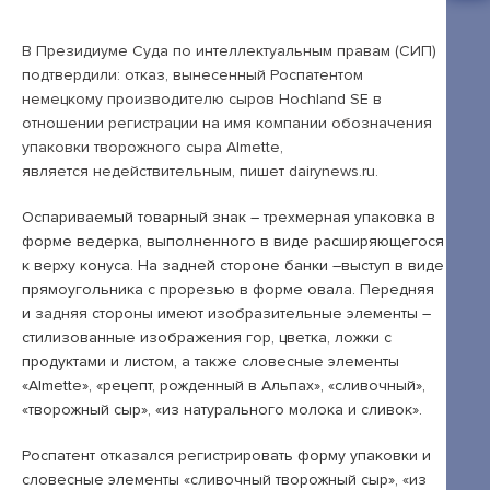
Открытые лекции
IPQuorum.Музыка
В Президиуме Суда по интеллектуальным правам (СИП)
подтвердили: отказ, вынесенный Роспатентом
немецкому производителю сыров Hochland SE в
отношении регистрации на имя компании обозначения
Пользовательское соглашение
упаковки творожного сыра Almette,
является недействительным, пишет dairynews.ru.
Сведения об образовательной организации
Оспариваемый товарный знак – трехмерная упаковка в
Договор-оферта
форме ведерка, выполненного в виде расширяющегося
Согласие на обработку персональных
к верху конуса. На задней стороне банки –выступ в виде
данных для регистрации на сайте
прямоугольника с прорезью в форме овала. Передняя
и
задняя
стороны имеют изобразительные элементы –
Согласие на обработку персональных
стилизованные изображения гор, цветка, ложки с
данных (Cookie)
продуктами и листом, а также словесные элементы
«Almette», «рецепт, рожденный в Альпах», «сливочный»,
Политика обработки персональных данных
«творожный сыр», «из натурального молока и сливок».
Положение об антикоррупционной
Роспатент отказался регистрировать форму упаковки и
политике
словесные элементы «сливочный творожный сыр», «из