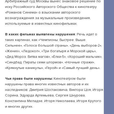
Открытые лекции
Арбитражный суд Москвы вынес знаковое решение по
иску Российского Авторского Общества к кинотеатру
IPQuorum.Музыка
«Романов Синема» о взыскании авторского
вознаграждения за музыкальные произведения,
используемые в известных кинофильмах.
Пользовательское соглашение
В каких фильмах выявлены нарушения
: Речь идет о
таких картинах, как «Чемпионы: Быстрее. Выше.
Сведения об образовательной организации
Сильнее», «Голоса большой страны», «День выборов-2»,
Договор-оферта
«Жених», «Ледокол», «Три богатыря и Морской царь»,
«Дед Мороз. Битва магов», «Ёлки-5», «Хороший мальчик»,
Согласие на обработку персональных
«Синдбад. Пираты семи штормов», «Ночные стражи»,
данных для регистрации на сайте
«Крякнутые каникулы», «Герой» и «Самый лучший день».
Согласие на обработку персональных
Чьи права были нарушены:
Кинотеатром были
данных (Cookie)
нарушены права многих известных авторов и их
наследников: Дмитрия Шостаковича, Виктора Цоя, Игоря
Политика обработки персональных данных
Сорина, Эдуарда Артемьева, Сергея Шнурова,
Константина Меладзе, Игоря Николаева, Игоря Крутого
Положение об антикоррупционной
и многих других.
политике