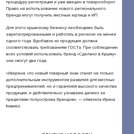
Открытые лекции
процедуру регистрации и уже введен в товарооборот.
Право на использование нового регионального
IPQuorum.Музыка
бренда могут получить местные юрлица и ИП.
Для этого крымскому бизнесу необходимо быть
зарегистрированными и работать в регионе не менее
Пользовательское соглашение
одного года. Вдобавок их продукция должна
соответствовать требованиям ГОСТа. При соблюдении
Сведения об образовательной организации
всех условий использовать бренд «Сделано в Крыму»
Договор-оферта
они смогут два года.
Согласие на обработку персональных
«Уверена, что новый товарный знак станет не только
данных для регистрации на сайте
дополнительным инструментом развития для местных
предпринимателей, но и гарантией высокого качества
Согласие на обработку персональных
продукции, и действительно узнаваем далеко за
данных (Cookie)
пределами полуострова брендом», — отметила Ирина
Кивико.
Политика обработки персональных данных
Положение об антикоррупционной
политике