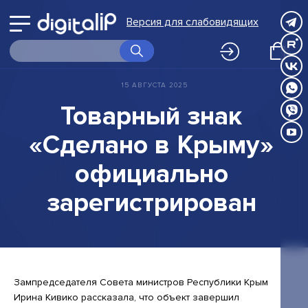
Войти
выбору
Версия для слабовидящих
Принимаю
Принимаю
в
программ
О Digital IP
Правила
Правила
Принимаю
обработки
обработки
личный
Правила
Программы
персональных
персональных
15
АВГУСТА
2025
обработки
данных
данных
персональных
кабинет
Корпоративное обучение
Товарный
знак
данных
Вернуться
Экспертиза
«Сделано
в
Крыму»
НИР
к
официально
FAQ
выбору
зарегистрирован
Календарь
программ
Новости
Контакты
Зампредседателя Совета министров Республики Крым
Клуб
Ирина Кивико рассказала, что объект завершил