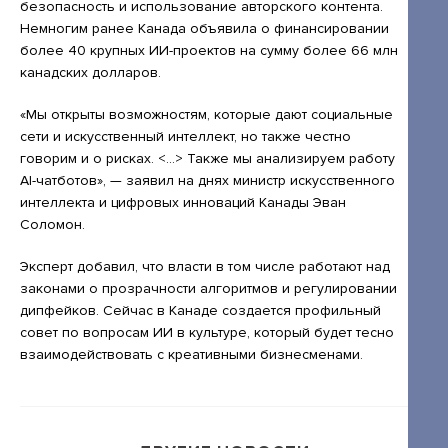
Открытые лекции
безопасность и использование авторского контента.
Немногим ранее Канада объявила о финансировании
IPQuorum.Музыка
более 40 крупных ИИ-проектов на сумму более 66 млн
канадских долларов.
«Мы открыты возможностям, которые дают социальные
Пользовательское соглашение
сети и искусственный интеллект, но также честно
говорим и о рисках. <...> Также мы анализируем работу
Сведения об образовательной организации
AI-чатботов», — заявил на днях министр искусственного
Договор-оферта
интеллекта и цифровых инноваций Канады Эван
Соломон.
Согласие на обработку персональных
данных для регистрации на сайте
Эксперт добавил, что власти в том числе работают над
законами о прозрачности алгоритмов и регулировании
Согласие на обработку персональных
дипфейков. Сейчас в Канаде создается профильный
данных (Cookie)
совет по вопросам ИИ в культуре, который будет тесно
взаимодействовать с креативными бизнесменами.
Политика обработки персональных данных
Положение об антикоррупционной
политике