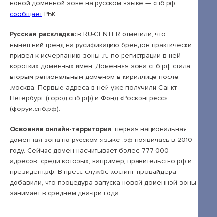
Открытые лекции
новой доменной зоне на русском языке — спб.рф,
сообщает
РБК.
IPQuorum.Музыка
Русская раскладка:
в RU-CENTER отметили, что
нынешний тренд на русификацию брендов практически
привел к исчерпанию зоны .ru по регистрации в ней
Пользовательское соглашение
коротких доменных имен. Доменная зона спб.рф стала
вторым региональным доменом в кириллице после
Сведения об образовательной организации
.москва. Первые адреса в ней уже получили Санкт-
Договор-оферта
Петербург (город.спб.рф) и Фонд «Росконгресс»
(форум.спб.рф).
Согласие на обработку персональных
данных для регистрации на сайте
Освоение онлайн-территории
: первая национальная
доменная зона на русском языке .рф появилась в 2010
Согласие на обработку персональных
году. Сейчас домен насчитывает более 777 000
данных (Cookie)
адресов, среди которых, например, правительство.рф и
президент.рф. В пресс-службе хостинг-провайдера
Политика обработки персональных данных
добавили, что процедура запуска новой доменной зоны
Положение об антикоррупционной
занимает в среднем два-три года.
политике