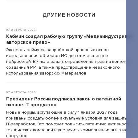
+7 495 789-00-47
ДРУГИЕ НОВОСТИ
07 АВГУСТА 2026
Кабмин создал рабочую группу «Медиаиндустрия и
авторское право»
Эксперты займутся разработкой правовых основ
использования объектов ИС для отечественных
нейросетей. В числе задач: определение прав на контент,
созданный ИИ, а также предотвращение незаконного
использования авторских материалов
07 АВГУСТА 2026
Президент России подписал закон о патентной
охране IT-продуктов
Новые нормы, вступающие в силу 1 января 2027 года,
призваны создать более актуальные условия для защиты
IT-разработок. Это поможет повысить патентную активность
технических компаний и увеличить коммерциализацию их
продуктов