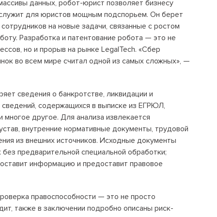
массивы данных, робот-юрист позволяет бизнесу
Положение об антикоррупционной
 служит для юристов мощным подспорьем. Он берет
политике
 сотрудников на новые задачи, связанные с ростом
боту. Разработка и патентование робота — это не
ссов, но и прорыв на рынке LegalTech. «Сбер
+7 495 789-00-47
нок во всем мире считал одной из самых сложных», —
ряет сведения о банкротстве, ликвидации и
 сведений, содержащихся в выписке из ЕГРЮЛ,
и многое другое. Для анализа извлекается
устав, внутренние нормативные документы, трудовой
дения из внешних источников. Исходные документы
 без предварительной специальной обработки;
оставит информацию и предоставит правовое
роверка правоспособности — это не просто
дит, также в заключении подробно описаны риск-