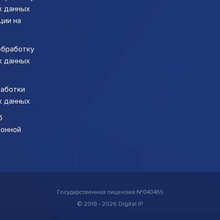
х данных
ции на
обработку
х данных
работки
х данных
б
ионной
Государственная лицензия №040455
© 2019 - 2026 Digital IP