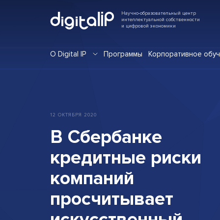
Научно-образовательный центр
интеллектуальной собственности
и цифровой экономики
О Digital IP
Программы
Корпоративное обу
12
ОКТЯБРЯ
2020
В
Сбербанке
кредитные
риски
компаний
просчитывает
искусственный