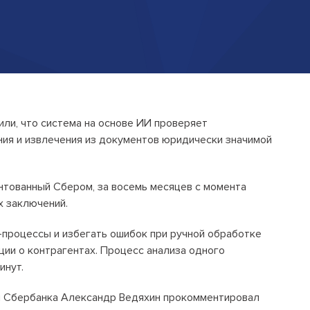
Открытые лекции
IPQuorum.Музыка
Пользовательское соглашение
Сведения об образовательной
ли, что система на основе ИИ проверяет
организации
ия и извлечения из документов юридически значимой
Договор-оферта
нтованный Сбером, за восемь месяцев с момента
Согласие на обработку персональных
х заключений.
данных для регистрации на сайте
Согласие на обработку персональных
-процессы и избегать ошибок при ручной обработке
данных (Cookie)
ии о контрагентах. Процесс анализа одного
инут.
Политика обработки персональных
данных
 Сбербанка Александр Ведяхин прокомментировал