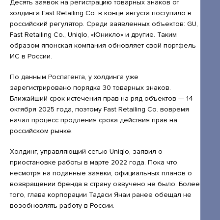
Открытые лекции
Десять заявок на регистрацию товарных знаков от
холдинга Fast Retailing Co. в конце августа поступило в
IPQuorum.Музыка
российский регулятор. Среди заявленных объектов: GU,
Fast Retailing Co., Uniqlo, «Юникло» и другие. Таким
образом японская компания обновляет свой портфель
ИС в России.
Пользовательское соглашение
По данным Роспатента, у холдинга уже
Сведения об образовательной организации
зарегистрировано порядка 30 товарных знаков.
Договор-оферта
Ближайший срок истечения прав на ряд объектов — 14
октября 2025 года, поэтому Fast Retailing Co. вовремя
Согласие на обработку персональных
начал процесс продления срока действия прав на
данных для регистрации на сайте
российском рынке.
Согласие на обработку персональных
Холдинг, управляющий сетью Uniqlo, заявил о
данных (Cookie)
приостановке работы в марте 2022 года. Пока что,
несмотря на поданные заявки, официальных планов о
Политика обработки персональных данных
возвращении бренда в страну озвучено не было. Более
того, глава корпорации Тадаси Янаи ранее обещал не
Положение об антикоррупционной
возобновлять работу в России.
политике