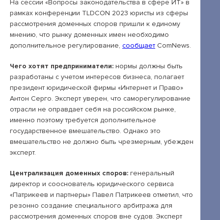
Открытые лекции
На сессии «Вопросы законодательства в сфере ИТ» в
рамках конференции TLDCON 2023 юристы из сферы
IPQuorum.Музыка
рассмотрения доменных споров пришли к единому
мнению, что рынку доменных имен необходимо
дополнительное регулирование,
сообщает
ComNews.
Пользовательское соглашение
Чего хотят предприниматели:
нормы должны быть
разработаны с учетом интересов бизнеса, полагает
Сведения об образовательной организации
президент юридической фирмы «Интернет и Право»
Договор-оферта
Антон Серго. Эксперт уверен, что саморегулирование
отрасли не оправдает себя на российском рынке,
Согласие на обработку персональных
именно поэтому требуется дополнительное
данных для регистрации на сайте
государственное вмешательство. Однако это
вмешательство не должно быть чрезмерным, убежден
Согласие на обработку персональных
эксперт.
данных (Cookie)
Централизация доменных споров:
генеральный
Политика обработки персональных данных
директор и сооснователь юридического сервиса
«Патрикеев и партнеры» Павел Патрикеев отметил, что
Положение об антикоррупционной
резонно создание специального арбитража для
политике
рассмотрения доменных споров вне судов. Эксперт