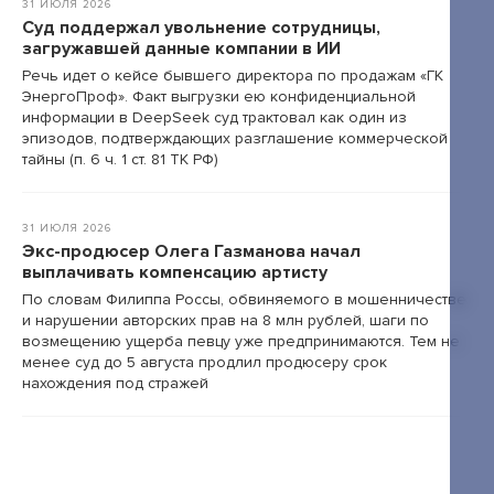
31 ИЮЛЯ 2026
Суд поддержал увольнение сотрудницы,
загружавшей данные компании в ИИ
Речь идет о кейсе бывшего директора по продажам «ГК
ЭнергоПроф». Факт выгрузки ею конфиденциальной
информации в DeepSeek суд трактовал как один из
эпизодов, подтверждающих разглашение коммерческой
тайны (п. 6 ч. 1 ст. 81 ТК РФ)
31 ИЮЛЯ 2026
Экс-продюсер Олега Газманова начал
выплачивать компенсацию артисту
По словам Филиппа Россы, обвиняемого в мошенничестве
и нарушении авторских прав на 8 млн рублей, шаги по
возмещению ущерба певцу уже предпринимаются. Тем не
менее суд до 5 августа продлил продюсеру срок
нахождения под стражей