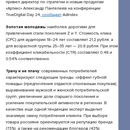
Открытые лекции
привел директор по стратегии и новым продуктам
«Артикс» Александр Пантелеев на конференции
IPQuorum.Музыка
TrueDigital Day 24,
сообщает
AdIndex.
Золотая молодежь:
наиболее дорогими для
привлечения стали поколения Z и Y. Стоимость клика
Пользовательское соглашение
(CPC) для аудитории 18–24 лет составляет 21,2 рубля, а
для возрастной группы 25–35 лет — 20,8 рубля. При этом
Сведения об образовательной организации
коэффициент кликабельности (CTR) составляет 0,48 и
Договор-оферта
0,54% соответственно.
Согласие на обработку персональных
Трачу и не плачу
: современных потребителей
данных для регистрации на сайте
характеризуют следующие тренды: «эффект губной
помады» (предпочтения отдаются спонтанным покупкам),
Согласие на обработку персональных
выравнивание мужской и женской потребительской
данных (Cookie)
групп, увеличение доли старшего поколения и
усиление покупательской активности в регионах. В
Политика обработки персональных данных
качестве еще одной тенденции эксперт выделил
Положение об антикоррупционной
значимую смену потребления клиента. При выборе
товара россияне ориентируются на репутацию бренда
политике
(73%), а также на рекомендации блогеров (43%).