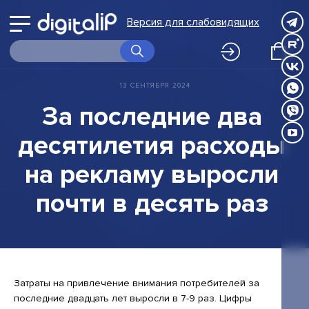
Войти
выбору
Версия для слабовидящих
Принимаю
Принимаю
в
программ
О Digital IP
Правила
Правила
Принимаю
обработки
обработки
личный
Правила
Программы
персональных
персональных
13
СЕНТЯБРЯ
2024
обработки
данных
данных
персональных
кабинет
Корпоративное обучение
За
последние
два
данных
Вернуться
Экспертиза
десятилетия
расходы
НИР
к
на
рекламу
выросли
FAQ
выбору
почти
в
десять
раз
Календарь
программ
Новости
Контакты
Затраты на привлечение внимания потребителей за
Клуб
последние двадцать лет выросли в 7-9 раз. Цифры