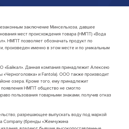
Открытые лекции
IPQuorum.Музыка
незаконным заключение Минсельхоза, давшее
нования мест происхождения товара (НМПТ) «Вода
Пользовательское соглашение
ал». НМПТ позволяет обозначать продукт по
ти, произведен именно в этом месте и по уникальным
Сведения об образовательной
организации
О «Байкал». Данная компания принадлежит Алексею
Договор-оферта
ы «Черноголовка» и Fantola). ООО также производит
Согласие на обработку персональных
айоне озера. Кроме того, ему принадлежит
данных для регистрации на сайте
е появления НМПТ общество не смогло
раво пользования товарными знаками, получив отказ
Согласие на обработку персональных
данных (Cookie)
Политика обработки персональных
ельство, разрешающее выпускать воду под маркой
данных
sea Company (бренды «Жемчужина
ии издания, владеют бывшие высокопоставленные