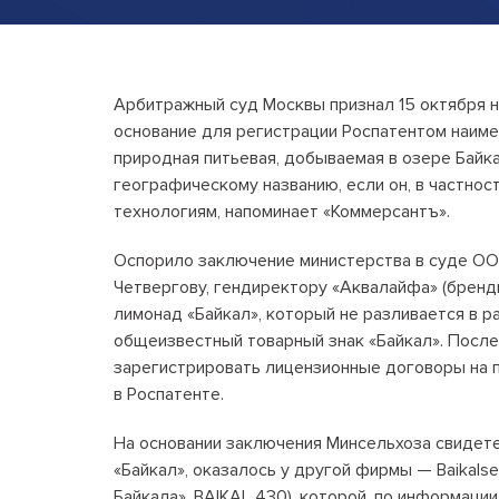
Арбитражный суд Москвы признал 15 октября 
основание для регистрации Роспатентом наиме
природная питьевая, добываемая в озере Байк
географическому названию, если он, в частнос
технологиям, напоминает «Коммерсантъ».
Оспорило заключение министерства в суде ОО
Четвергову, гендиректору «Аквалайфа» (бренд
лимонад «Байкал», который не разливается в р
общеизвестный товарный знак «Байкал». Посл
зарегистрировать лицензионные договоры на п
в Роспатенте.
На основании заключения Минсельхоза свидет
«Байкал», оказалось у другой фирмы — Baikal
Байкала», BAIKAL 430), которой, по информац