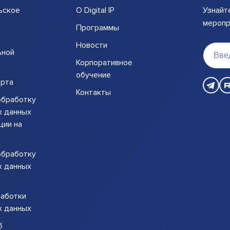
ьское
О Digital IP
Узнайт
меропри
Программы
Новости
ьной
Корпоративное
обучение
рта
Контакты
обработку
х данных
ции на
обработку
х данных
работки
х данных
б