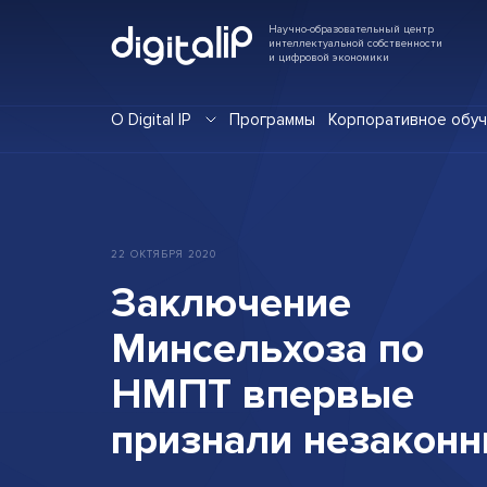
Научно-образовательный центр
интеллектуальной собственности
и цифровой экономики
О Digital IP
Программы
Корпоративное обу
22
ОКТЯБРЯ
2020
Заключение
Минсельхоза
по
НМПТ
впервые
признали
незакон