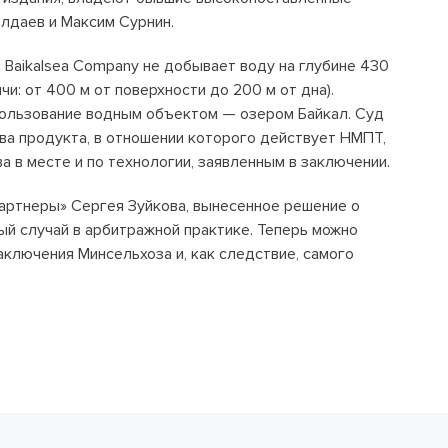
Положение об антикоррупционной
лдаев и Максим Сурнин.
политике
 Baikalsea Company не добывает воду на глубине 430
и: от 400 м от поверхности до 200 м от дна).
+7 495 789-00-47
а пользование водным объектом — озером Байкал. Суд
тва продукта, в отношении которого действует НМПТ,
 в месте и по технологии, заявленным в заключении.
артнеры» Сергея Зуйкова, вынесенное решение о
й случай в арбитражной практике. Теперь можно
ключения Минсельхоза и, как следствие, самого