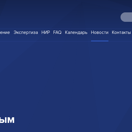
О Digital IP
чение
Экспертиза
НИР
FAQ
Календарь
Новости
Контакты
Программы
Корпоративное обучение
Экспертиза
НИР
FAQ
Календарь
Новости
Контакты
ным
Клуб