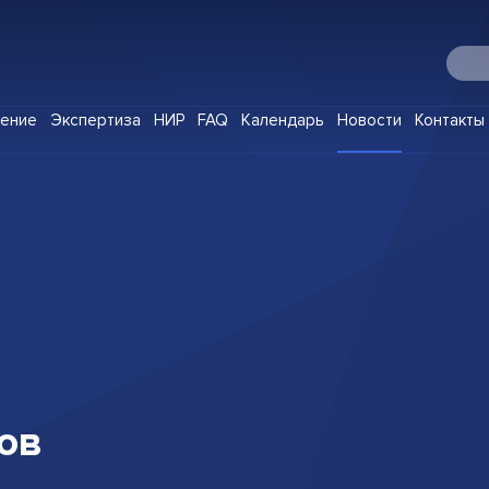
О Digital IP
чение
Экспертиза
НИР
FAQ
Календарь
Новости
Контакты
Программы
Корпоративное обучение
Экспертиза
НИР
FAQ
Календарь
Новости
Контакты
ов
Клуб