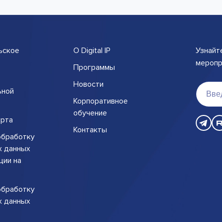
ьское
О Digital IP
Узнайт
меропри
Программы
Новости
ьной
Корпоративное
обучение
рта
Контакты
обработку
х данных
ции на
обработку
х данных