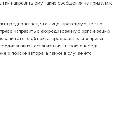
Положение об антикоррупционной
тки направить ему такие сообщения не привели к
.
политике
кт предполагает, что лицо, претендующее на
вправе направить в аккредитованную организацию
+7 495 789-00-47
зования этого объекта, предварительно приняв
редитованная организация, в свою очередь,
ие о поиске автора, а также в случае его