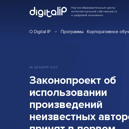
Научно-образовательный центр
интеллектуальной собственности
и цифровой экономики
О Digital IP
Программы
Корпоративное обу
08
ДЕКАБРЯ
2023
Законопроект
об
использовании
произведений
неизвестных
автор
принят
в
первом