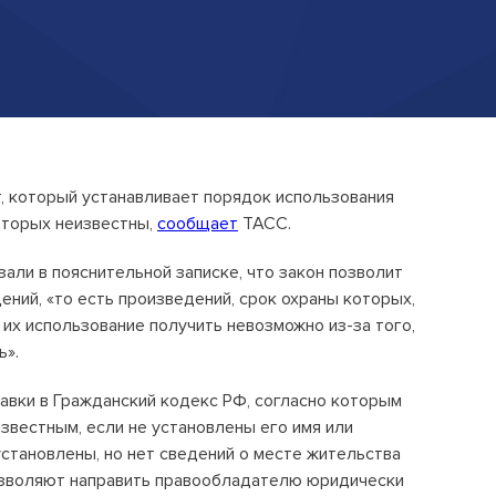
Открытые лекции
IPQuorum.Музыка
Пользовательское соглашение
Сведения об образовательной
т, который устанавливает порядок использования
организации
оторых неизвестны,
сообщает
ТАСС.
Договор-оферта
али в пояснительной записке, что закон позволит
ний, «то есть произведений, срок охраны которых,
Согласие на обработку персональных
 их использование получить невозможно из-за того,
данных для регистрации на сайте
ь».
Согласие на обработку персональных
данных (Cookie)
авки в Гражданский кодекс РФ, согласно которым
звестным, если не установлены его имя или
Политика обработки персональных
установлены, но нет сведений о месте жительства
данных
озволяют направить правообладателю юридически