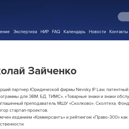
О Digital IP
чение
Экспертиза
НИР
FAQ
Календарь
Новости
Контакты
Программы
Корпоративное обучение
Экспертиза
олай Зайченко
НИР
FAQ
Календарь
рший партнер Юридической фирмы Nevsky IP Law, патентны
ограммы для ЭВМ, БД, ТИМС», «Товарные знаки и знаки обслу
Новости
глашенный преподаватель МШУ «Сколково», Сколтеха, Фонда 
тор стартап-проектов.
Контакты
ечен изданием «Коммерсантъ» и рейтингом «Право-300» как
Клуб
ственности.