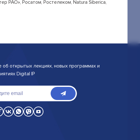
р РАО», Росатом, Ростелеком, Natura Siberica,
е об открытых лекциях, новых программах и
ятиях Digital IP