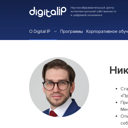
Научно-образовательный центр
интеллектуальной собственности
и цифровой экономики
О Digital IP
Программы
Корпоративное обу
Ник
Ста
«Пр
При
Мен
Отм
соб