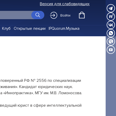
Версия для слабовидящих
Войти
Клуб
Открытые лекции
IPQuorum.Музыка
й поверенный РФ № 2556 по специализации
живания». Кандидат юридических наук.
«Иннопрактика», МГУ им. М.В. Ломоносова.
 ведущий юрист в сфере интеллектуальной