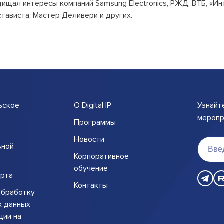
ищал интересы компаний Samsung Electronics, РЖД, ВТБ, «Инте
Открытые лекции
тависта, Мастер Деливери и других.
IPQuorum.Музыка
Пользовательское соглашение
Сведения об образовательной
организации
ьское
О Digital IP
Узнайт
Договор-оферта
меропри
Программы
Согласие на обработку персональных
Новости
ьной
данных для регистрации на сайте
Корпоративное
Согласие на обработку персональных
обучение
рта
данных (Cookie)
Контакты
обработку
Политика обработки персональных
х данных
данных
ции на