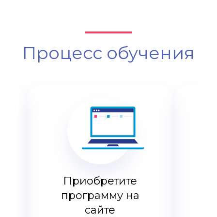
Процесс обучения
Приобретите
П
программу на
н
сайте
м