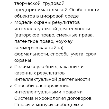
творческой, трудовой,
I
предпринимательской. Особенности
у
объектов в цифровой среде
С
Модели охраны результатов
п
интеллектуальной деятельности
и
(авторское право, смежные права,
ц
патентное право, ноу-хау,
йн-
д
коммерческая тайна),
п
формальности, способы учета, срок
С
охраны
н
Режим служебных, заказных и
р
казенных результатов
п
интеллектуальной деятельности
с
Способы распоряжения
О
интеллектуальными правами.
и
Система и хронология договоров.
(
Плюсы и минусы свободных и
з