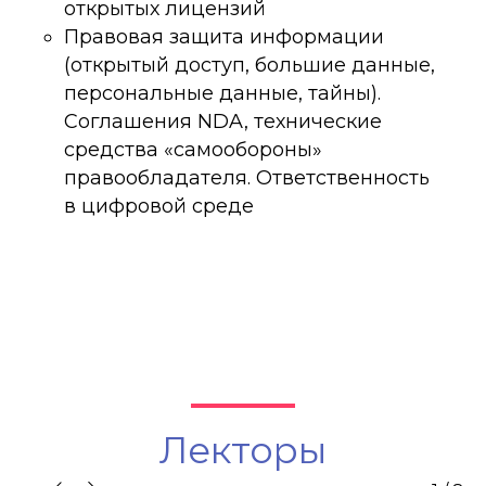
открытых лицензий
к
Правовая защита информации
М
(открытый доступ, большие данные,
о
персональные данные, тайны).
(
Соглашения NDA, технические
п
средства «самообороны»
к
правообладателя. Ответственность
п
в цифровой среде
п
Лекторы