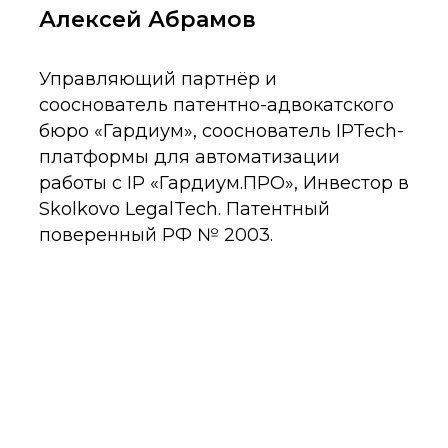
Алексей Абрамов
Ел
Управляющий партнёр и
Исп
сооснователь патентно-адвокатского
«Со
бюро «Гардиум», сооснователь IPTech-
кор
платформы для автоматизации
сов
работы с IP «Гардиум.ПРО», Инвестор в
Пуг
Skolkovo LegalTech. Патентный
виц
поверенный РФ № 2003.
адв
РФ,
сов
Фед
экс
инт
Ком
про
пре