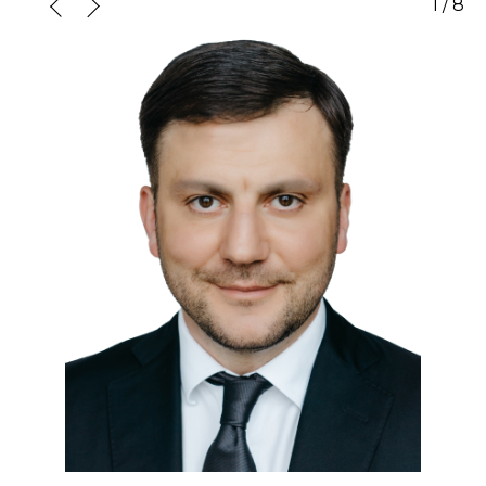
1
/
8