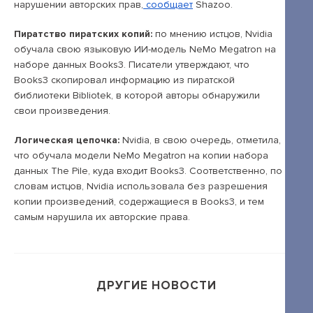
Открытые лекции
нарушении авторских прав,
сообщает
Shazoo.
IPQuorum.Музыка
Пиратство пиратских копий:
по мнению истцов, Nvidia
обучала свою языковую ИИ-модель NeMo Megatron на
наборе данных Books3. Писатели утверждают, что
Books3 скопировал информацию из пиратской
Пользовательское соглашение
библиотеки Bibliotek, в которой авторы обнаружили
свои произведения.
Сведения об образовательной организации
Договор-оферта
Логическая цепочка:
Nvidia, в свою очередь, отметила,
что обучала модели NeMo Megatron на копии набора
Согласие на обработку персональных
данных The Pile, куда входит Books3. Соответственно, по
данных для регистрации на сайте
словам истцов, Nvidia использовала без разрешения
копии произведений, содержащиеся в Books3, и тем
Согласие на обработку персональных
самым нарушила их авторские права.
данных (Cookie)
Политика обработки персональных данных
Положение об антикоррупционной
ДРУГИЕ НОВОСТИ
политике