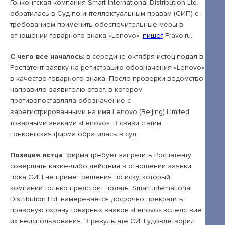
Открытые лекции
Гонконгская компания Smart International Distribution Ltd.
обратилась в Суд по интеллектуальным правам (СИП) с
IPQuorum.Музыка
требованием применить обеспечительные меры в
отношении товарного знака «Lenovo»,
пишет
Pravo.ru.
С чего все началось:
в середине октября истец подал в
Пользовательское соглашение
Роспатент заявку на регистрацию обозначения «Lenovo»
в качестве товарного знака. После проверки ведомство
Сведения об образовательной организации
направило заявителю ответ, в котором
Договор-оферта
противопоставляла обозначение с
зарегистрированными на имя Lenovo (Beijing) Limited
Согласие на обработку персональных
товарными знаками «Lenovo». В связи с этим
данных для регистрации на сайте
гонконгская фирма обратилась в суд.
Согласие на обработку персональных
Позиция истца
: фирма требует запретить Роспатенту
данных (Cookie)
совершать какие-либо действия в отношении заявки,
пока СИП не примет решения по иску, который
Политика обработки персональных данных
компании только предстоит подать. Smart International
Distribution Ltd. намеревается досрочно прекратить
Положение об антикоррупционной
правовую охрану товарных знаков «Lenovo» вследствие
политике
их неиспользования. В результате СИП удовлетворил