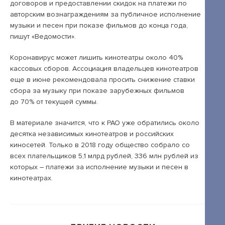
Открытые лекции
договоров и предоставлении скидок на платежи по
авторским вознаграждениям за публичное исполнение
IPQuorum.Музыка
музыки и песен при показе фильмов до конца года,
пишут «Ведомости».
Коронавирус может лишить кинотеатры около 40%
Пользовательское соглашение
кассовых сборов. Ассоциация владельцев кинотеатров
еще в июне рекомендовала просить снижение ставки
Сведения об образовательной организации
сбора за музыку при показе зарубежных фильмов
Договор-оферта
до 70% от текущей суммы.
Согласие на обработку персональных
В материале значится, что к РАО уже обратились около
данных для регистрации на сайте
десятка независимых кинотеатров и российских
киносетей. Только в 2018 году общество собрало со
Согласие на обработку персональных
всех плательщиков 5,1 млрд рублей, 336 млн рублей из
данных (Cookie)
которых – платежи за исполнение музыки и песен в
кинотеатрах.
Политика обработки персональных данных
Положение об антикоррупционной
политике