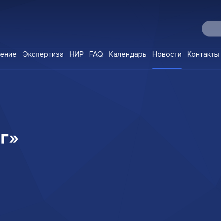
О Digital IP
чение
Экспертиза
НИР
FAQ
Календарь
Новости
Контакты
Программы
Корпоративное обучение
Экспертиза
НИР
г»
FAQ
Календарь
Новости
Контакты
Клуб