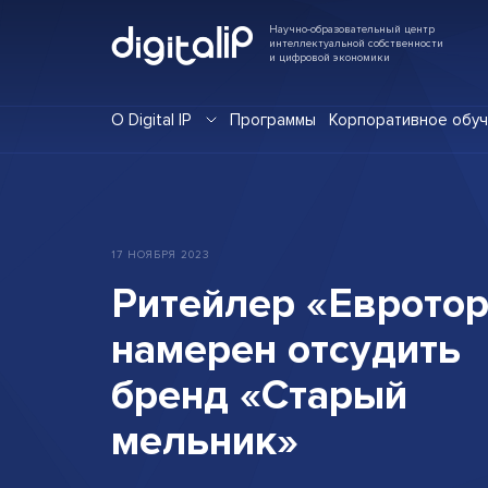
Научно-образовательный центр
интеллектуальной собственности
и цифровой экономики
О Digital IP
Программы
Корпоративное обу
17
НОЯБРЯ
2023
Ритейлер
«Евротор
намерен
отсудить
бренд
«Старый
мельник»