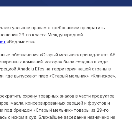
Открытые лекции
IPQuorum.Музыка
еллектуальным правам с требованием прекратить
тношении 29-го класса Международной
Пользовательское соглашение
ают
«Ведомости».
Сведения об образовательной
нные обозначения «Старый мельник» принадлежат AB
организации
воваренных компаний, которая была создана в ходе
урецкой Anadolu Efes на территории нашей страны в
Договор-оферта
ми, где выпускают пиво «Старый мельник», «Клинское»,
Согласие на обработку персональных
данных для регистрации на сайте
екратить охрану товарных знаков в части продуктов
Согласие на обработку персональных
сыров, масла, консервированных овощей и фруктов и
данных (Cookie)
ии под брендом «Старый мельник» товары из 29-го
Политика обработки персональных
ась с иском в суд. Ближайшее заседание назначено на
данных