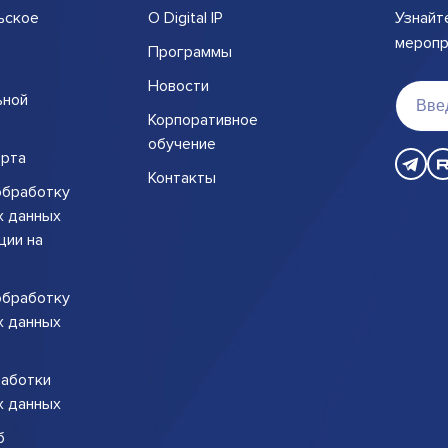
ьское
О Digital IP
Узнайт
меропри
Программы
Новости
ьной
Корпоративное
обучение
рта
Контакты
обработку
х данных
ции на
обработку
х данных
работки
х данных
б