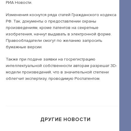
Открытые лекции
РИА Новости.
IPQuorum.Музыка
Изменения коснутся ряда статей Гражданского кодекса
РФ. Так, документы о предоставлении охраны
произведениям, кроме патентов на секретные
изобретения, начнут выдавать в электронной форме.
Пользовательское соглашение
Правообладатели смогут по желанию запросить
бумажные версии.
Сведения об образовательной организации
Договор-оферта
Также при подаче заявки на госрегистрацию
интеллектуальной собственности авторам разрешат 3D-
Согласие на обработку персональных
модели произведений, что в значительной степени
данных для регистрации на сайте
облегчит экспертизу, проводимую Роспатентом.
Согласие на обработку персональных
данных (Cookie)
Политика обработки персональных данных
Положение об антикоррупционной
ДРУГИЕ НОВОСТИ
политике