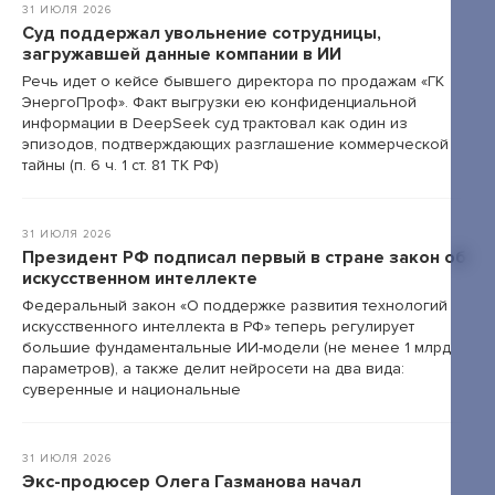
31 ИЮЛЯ 2026
Суд поддержал увольнение сотрудницы,
+7 495 789-00-47
загружавшей данные компании в ИИ
Речь идет о кейсе бывшего директора по продажам «ГК
ЭнергоПроф». Факт выгрузки ею конфиденциальной
информации в DeepSeek суд трактовал как один из
эпизодов, подтверждающих разглашение коммерческой
тайны (п. 6 ч. 1 ст. 81 ТК РФ)
31 ИЮЛЯ 2026
Президент РФ подписал первый в стране закон об
искусственном интеллекте
Федеральный закон «О поддержке развития технологий
искусственного интеллекта в РФ» теперь регулирует
большие фундаментальные ИИ-модели (не менее 1 млрд
параметров), а также делит нейросети на два вида:
суверенные и национальные
31 ИЮЛЯ 2026
Экс-продюсер Олега Газманова начал