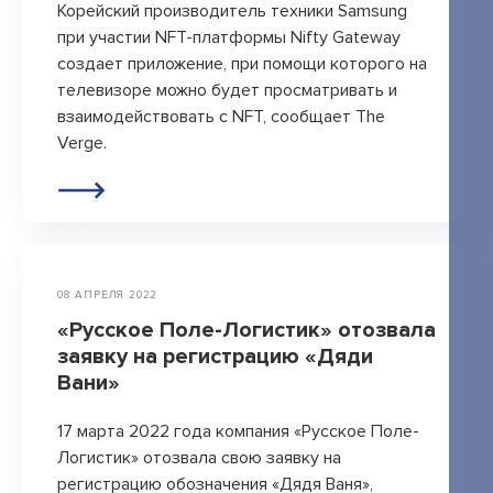
Открытые лекции
Корейский производитель техники Samsung
при участии NFT-платформы Nifty Gateway
IPQuorum.Музыка
создает приложение, при помощи которого на
телевизоре можно будет просматривать и
взаимодействовать с NFT, сообщает The
Пользовательское соглашение
Verge.
Сведения об образовательной организации
Договор-оферта
Согласие на обработку персональных
данных для регистрации на сайте
08 АПРЕЛЯ 2022
«Русское Поле-Логистик» отозвала
Согласие на обработку персональных
заявку на регистрацию «Дяди
данных (Cookie)
Вани»
Политика обработки персональных данных
17 марта 2022 года компания «Русское Поле-
Положение об антикоррупционной
Логистик» отозвала свою заявку на
политике
регистрацию обозначения «Дядя Ваня»,