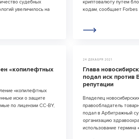
личество судебных
криптовалюту путем бл
Положение об антикоррупционной
логий увеличилось на
кодам, сообщает Forbes 
политике
+7 495 789-00-47
24 ДЕКАБРЯ 2021
мен «копилефтных
Глава новосибирс
подал иск против 
репутации
вление «копилефтных
енные иски о защите
Владелец новосибирских
емые по лицензии CC-BY,
правообладатель товар
подал в Арбитражный су
организацию здравоохра
использование термина 