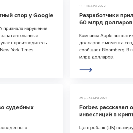
Открытые лекции
14 ЯНВАРЯ 2022
IPQuorum.Музыка
тный спор у Google
Разработчики прил
60 млрд долларов 
А признала нарушение
а запатентованные
Компания Apple выплати
Пользовательское соглашение
тупает производитель
долларов с момента созд
New York Times.
сообщает Bloomberg. В 
Сведения об образовательной
млрд долларов.
организации
Договор-оферта
Согласие на обработку персональных
данных для регистрации на сайте
Согласие на обработку персональных
29 ДЕКАБРЯ 2021
данных (Cookie)
во судебных
Forbes рассказал 
инвестиций в кри
Политика обработки персональных
данных
проведенного
Центробанк (ЦБ) планир