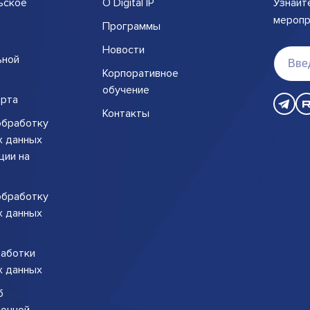
ьское
О Digital IP
Узнайт
меропри
Программы
Новости
ьной
Корпоративное
обучение
рта
Контакты
обработку
х данных
ции на
обработку
х данных
работки
х данных
б