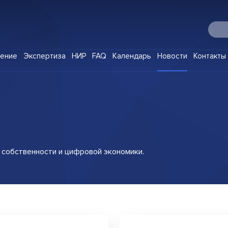
О Digital IP
чение
Экспертиза
НИР
FAQ
Календарь
Новости
Контакты
Программы
Корпоративное обучение
Экспертиза
НИР
FAQ
собственности
и цифровой
экономики.
Календарь
Новости
Контакты
Клуб