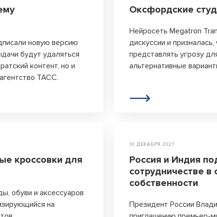
ему
Оксфордские студ
Нейросеть Megatron Tran
дписали новую версию
дискуссии и призналась,
ыдачи будут удаляться
представлять угрозу для
ратский контент, но и
альтернативные вариант
агентство ТАСС.
10 ДЕКАБРЯ 2021
ные кроссовки для
Россия и Индия п
сотрудничестве в
собственности
ы, обуви и аксессуаров
лизирующийся на
Президент России Влади
етов
приглашению премьер-м