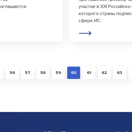
азглашаются.
участие в XXI Российско
которого страны подпис
сфере ИС.
56
57
58
59
60
61
62
63