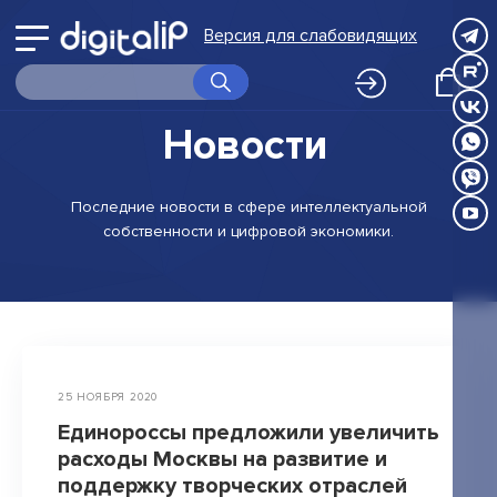
Войти
выбору
Версия для слабовидящих
Принимаю
Принимаю
в
программ
О Digital IP
Правила
Правила
Принимаю
обработки
обработки
личный
Правила
Программы
Новости
персональных
персональных
обработки
данных
данных
персональных
кабинет
Корпоративное обучение
данных
Вернуться
Последние
новости
в сфере
интеллектуальной
Экспертиза
собственности
и цифровой
экономики.
НИР
к
FAQ
выбору
Календарь
программ
Новости
25 НОЯБРЯ 2020
Контакты
Единороссы предложили увеличить
расходы Москвы на развитие и
Клуб
поддержку творческих отраслей