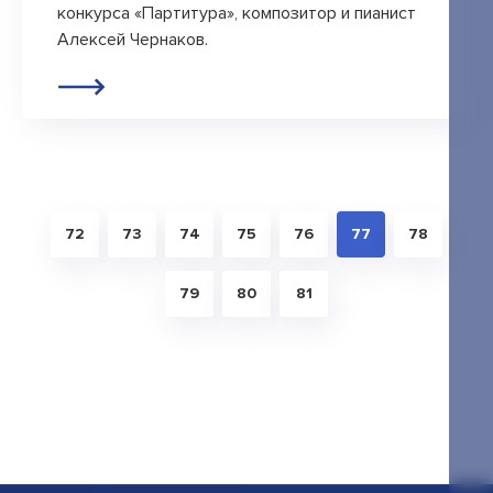
конкурса «Партитура», композитор и пианист
Алексей Чернаков.
72
73
74
75
76
77
78
79
80
81