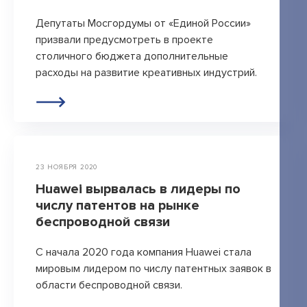
Открытые лекции
Депутаты Мосгордумы от «Единой России»
IPQuorum.Музыка
призвали предусмотреть в проекте
столичного бюджета дополнительные
расходы на развитие креативных индустрий.
Пользовательское соглашение
Сведения об образовательной организации
Договор-оферта
Согласие на обработку персональных
23 НОЯБРЯ 2020
данных для регистрации на сайте
Huawei вырвалась в лидеры по
числу патентов на рынке
Согласие на обработку персональных
беспроводной связи
данных (Cookie)
Политика обработки персональных данных
С начала 2020 года компания Huawei стала
мировым лидером по числу патентных заявок в
Положение об антикоррупционной
области беспроводной связи.
политике